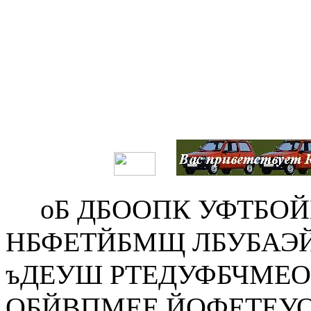
оБ ДБООПК УФТБОЙ
НБФЕТЙБМЩ ЛБУБАЭЙ
ъДЕУШ РТЕДУФБЧМЕ
ОБЙВПМЕЕ ЙОФЕТЕУО