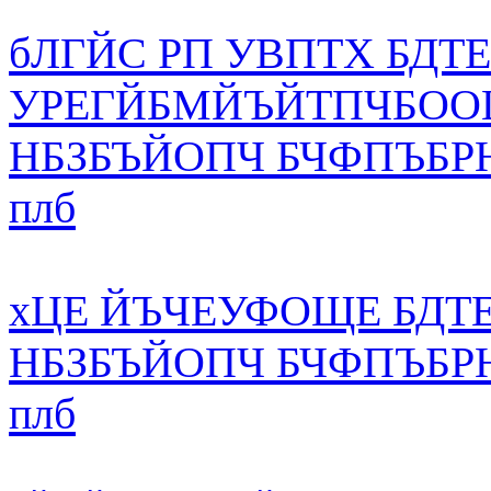
бЛГЙС РП УВПТХ БДТ
УРЕГЙБМЙЪЙТПЧБОО
НБЗБЪЙОПЧ БЧФПЪБР
плб
хЦЕ ЙЪЧЕУФОЩЕ БДТЕ
НБЗБЪЙОПЧ БЧФПЪБР
плб