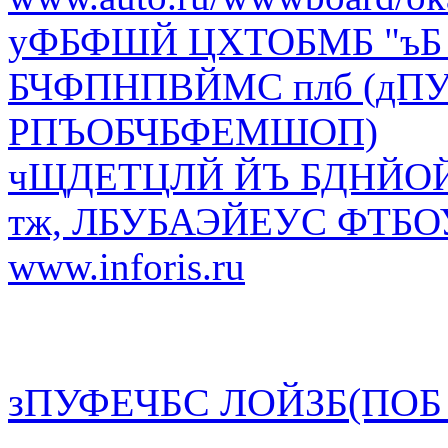
уФБФШЙ ЦХТОБМБ "ъБ
БЧФПНПВЙМС плб (д
РПЪОБЧБФЕМШОП)
чЩДЕТЦЛЙ ЙЪ БДНЙО
тж, ЛБУБАЭЙЕУС ФТБО
www.inforis.ru
зПУФЕЧБС ЛОЙЗБ(ПОБ