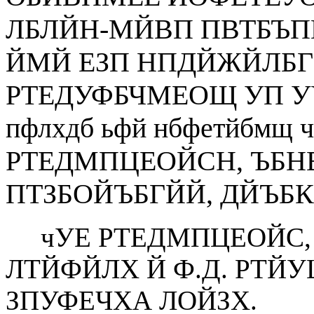
ЛБЛЙН-МЙВП ПВТБЪПН
ЙМЙ ЕЗП НПДЙЖЙЛБГ
РТЕДУФБЧМЕОЩ УП 
пфлхдб ьфй нбфетйбмщ 
РТЕДМПЦЕОЙСН, ЪБН
ПТЗБОЙЪБГЙЙ, ДЙЪБКО
чУЕ РТЕДМПЦЕОЙС,
ЛТЙФЙЛХ Й Ф.Д. РТЙУ
ЗПУФЕЧХА ЛОЙЗХ.