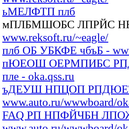
ьМЕЛФТП плб
мПЛБМШОБС ЛПРЙС Н
www.reksoft.ru/~eagle/
плб ОБ УБКФЕ чбъБ - www.
пЮЕОШ ОЕРМПИБС РП
пле - oka.qss.ru
ъДЕУШ НПЦОП РПДЮЕТ
www.auto.ru/wwwboard/ok
FAQ РП НПФЙЧБН ЛП
www.auto.ru/wwwboard/ok