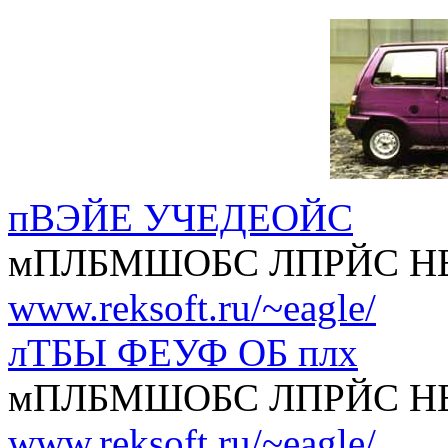
пВЭЙЕ УЧЕДЕОЙС
мПЛБМШОБС ЛПРЙС Н
www.reksoft.ru/~eagle/
лТБЫ ФЕУФ ОБ плх
мПЛБМШОБС ЛПРЙС Н
www.reksoft.ru/~eagle/